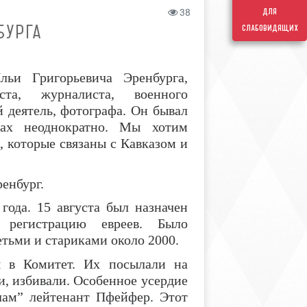
для
38
БУРГА
слабовидящих
льи Григорьевича Эренбурга,
ста, журналиста, военного
 деятель, фотографа. Он бывал
ах неоднократно. Мы хотим
 которые связаны с Кавказом и
ренбург.
года. 15 августа был назначен
 регистрацию евреев. Было
етьми и стариками около 2000.
я в Комитет. Их посылали на
, избивали. Особенное усердие
лам” лейтенант Пфейфер. Этот