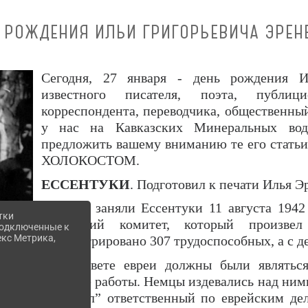
 РОЖДЕНИЯ ИЛЬИ ГРИГОРЬЕВИЧА ЭРЕН
Сегодня, 27 января - день рождения И
известного писателя, поэта, публици
корреспондента, переводчика, общественный
у нас на Кавказских Минеральных вод
предложить вашему вниманию те его статьи,
ХОЛОКОСТОМ.
ЕССЕНТУКИ
. Подготовил к печати Илья Э
«Немцы заняли Ессентуки 11 августа 1942 
тки
Еврейский комитет, который произвел
 подключенные к
екс Метрика,
зарегистрировано 307 трудоспособных, а с д
На рассвете евреи должны были являтьс
тяжелые работы. Немцы издевались над ними
проявлял” ответственный по еврейским де