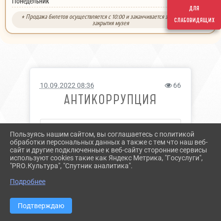
выходной
Понедельник
для
* Продажа билетов осуществляется с 10:00 и заканчивается за 30 минут до
слабовидящих
закрытия музея
10.09.2022 08:36
66
АНТИКОРРУПЦИЯ
Антикоррупция
Пользуясь нашим сайтом, вы соглашаетесь с политикой
обработки персональных данных а также с тем что наш веб-
сайт и другие подключенные к веб-сайту сторонние сервисы
используют cookies такие как Яндекс Метрика, "Госуслуги",
"PRO.Культура", "Спутник аналитика".
Подробнее
Подтверждаю