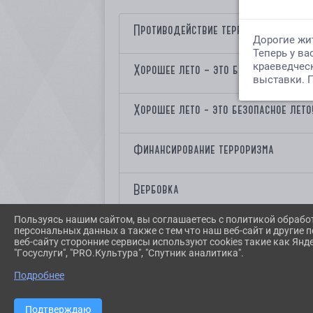
Противодействие терроризму и экст
Хорошее лето – это безопасное лето
Хорошее лето - это безопасное лето
Финансирование терроризма
Вербовка
Пользуясь нашим сайтом, вы соглашаетесь с политикой обрабо
План по противодействию идеологи
персональных данных а также с тем что наш веб-сайт и другие
веб-сайту сторонние сервисы используют cookies такие как Янд
"Госуслуги", "PRO.Культура", "Спутник аналитика".
Будьте бдительны!
Подробнее
Заведомо ложное сообщение наказу
Подтверждаю