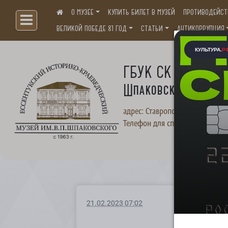
О МУЗЕЕ
КУПИТЬ БИЛЕТ В МУЗЕЙ
ПРОТИВОДЕЙСТ
Больше, чем музей...
ВЕЛИКОЙ ПОБЕДЕ 81 ГОД
СТАТЬИ
АНТИКОРРУПЦИЯ
ГБУК СК "Ессентук
Шпаковского"
адрес: Ставропольский край, г. 
Телефон для справок:
+7(87934
21.02.2023 07:02
ПРОТ