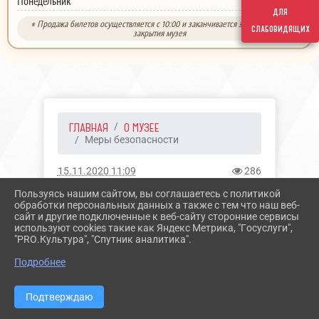
выходной
Понедельник
для
* Продажа билетов осуществляется с 10:00 и заканчивается за 30 минут до
слабовидящих
закрытия музея
ГЛАВНАЯ
О МУЗЕЕ
Меры безопасности
15.11.2020 11:09
286
МЕРЫ БЕЗОПАСНОСТИ
Пользуясь нашим сайтом, вы соглашаетесь с политикой
обработки персональных данных а также с тем что наш веб-
сайт и другие подключенные к веб-сайту сторонние сервисы
используют cookies такие как Яндекс Метрика, "Госуслуги",
Обработка персональных данных
"PRO.Культура", "Спутник аналитика".
Подробнее
Правовая грамотность
Подтверждаю
Памятка об ответственности за