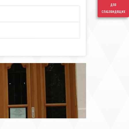
для
слабовидящих