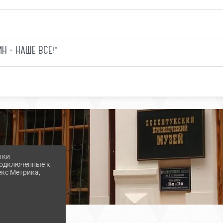
Н - НАШЕ ВСЕ!"
тки
 подключенные к
екс Метрика,