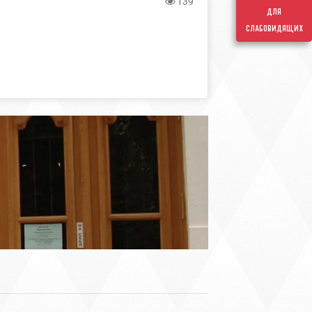
139
для
слабовидящих