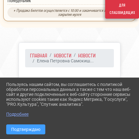
выходной
Понедельник
для
* Продажа билетов осуществляется с 10:00 и заканчивается за 30 минут до
слабовидящих
закрытия музея
ГЛАВНАЯ
НОВОСТИ
НОВОСТИ
Елена Петровна Самокиш...
21.12.2021 12:52
230
Пользуясь нашим сайтом, вы соглашаетесь с политикой
ЕЛЕНА ПЕТРОВНА
обработки персональных данных а также с тем что наш веб-
сайт и другие подключенные к веб-сайту сторонние сервисы
САМОКИШ-СУДКОВСКАЯ
используют cookies такие как Яндекс Метрика, "Госуслуги",
"PRO.Культура", "Спутник аналитика".
Подробнее
Подтверждаю