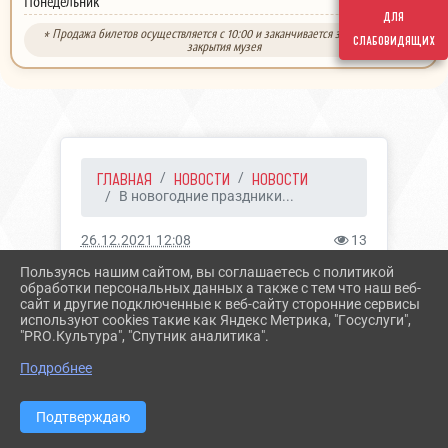
выходной
Понедельник
для
* Продажа билетов осуществляется с 10:00 и заканчивается за 30 минут до
слабовидящих
закрытия музея
ГЛАВНАЯ
НОВОСТИ
НОВОСТИ
В новогодние праздники...
26.12.2021 12:08
13
В НОВОГОДНИЕ
Пользуясь нашим сайтом, вы соглашаетесь с политикой
обработки персональных данных а также с тем что наш веб-
ПРАЗДНИКИ ВЫ СМОЖЕТЕ
сайт и другие подключенные к веб-сайту сторонние сервисы
используют cookies такие как Яндекс Метрика, "Госуслуги",
ПОСЕТИТЬ МУЗЕЙ БЕЗ
"PRO.Культура", "Спутник аналитика".
QR-КОДА!
Подробнее
Подтверждаю
Новости краевого