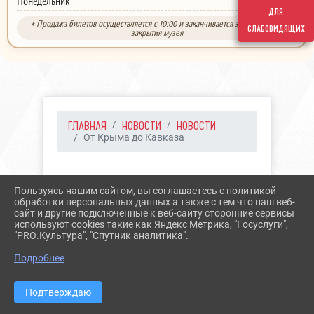
выходной
Понедельник
для
* Продажа билетов осуществляется с 10:00 и заканчивается за 30 минут до
слабовидящих
закрытия музея
ГЛАВНАЯ
НОВОСТИ
НОВОСТИ
От Крыма до Кавказа
18.03.2022 13:49
Пользуясь нашим сайтом, вы соглашаетесь с политикой
ОТ КРЫМА ДО КАВКАЗА
обработки персональных данных а также с тем что наш веб-
сайт и другие подключенные к веб-сайту сторонние сервисы
используют cookies такие как Яндекс Метрика, "Госуслуги",
"PRO.Культура", "Спутник аналитика".
Подробнее
Подтверждаю