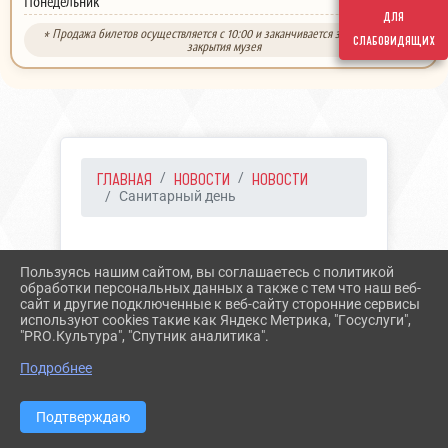
выходной
Понедельник
для
* Продажа билетов осуществляется с 10:00 и заканчивается за 30 минут до
слабовидящих
закрытия музея
ГЛАВНАЯ
НОВОСТИ
НОВОСТИ
Санитарный день
24.03.2022 14:19
16
Пользуясь нашим сайтом, вы соглашаетесь с политикой
САНИТАРНЫЙ ДЕНЬ
обработки персональных данных а также с тем что наш веб-
сайт и другие подключенные к веб-сайту сторонние сервисы
используют cookies такие как Яндекс Метрика, "Госуслуги",
"PRO.Культура", "Спутник аналитика".
Подробнее
Подтверждаю