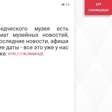
для
13
слабовидящих
ведческого музея есть
мат музейных новостей,
Последние новости, афиши
 даты - все это уже у нас
ке:
https://t.me/bugunta26