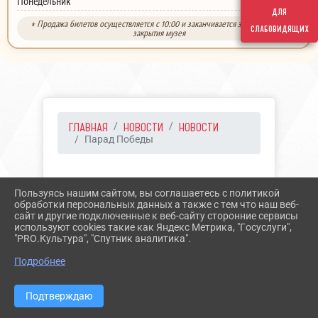
выходной
Понедельник
для
* Продажа билетов осуществляется с 10:00 и заканчивается за 30 минут до
слабовидящих
закрытия музея
ГЛАВНАЯ
НОВОСТИ
НОВОСТИ
Парад Победы
24.06.2022 11:56
11
Пользуясь нашим сайтом, вы соглашаетесь с политикой
ПАРАД ПОБЕДЫ
обработки персональных данных а также с тем что наш веб-
сайт и другие подключенные к веб-сайту сторонние сервисы
используют cookies такие как Яндекс Метрика, "Госуслуги",
"PRO.Культура", "Спутник аналитика".
Подробнее
Подтверждаю