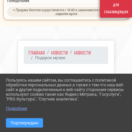
выходной
Понедельник
для
* Продажа билетов осуществляется с 10:00 и заканчивается за 30 минут до
слабовидящих
закрытия музея
ГЛАВНАЯ
НОВОСТИ
НОВОСТИ
Подарок музею
04.08.2022 11:22
Пользуясь нашим сайтом, вы соглашаетесь с политикой
ПОДАРОК МУЗЕЮ
обработки персональных данных а также с тем что наш веб-
сайт и другие подключенные к веб-сайту сторонние сервисы
используют cookies такие как Яндекс Метрика, "Госуслуги",
"PRO.Культура", "Спутник аналитика".
Подробнее
Подтверждаю