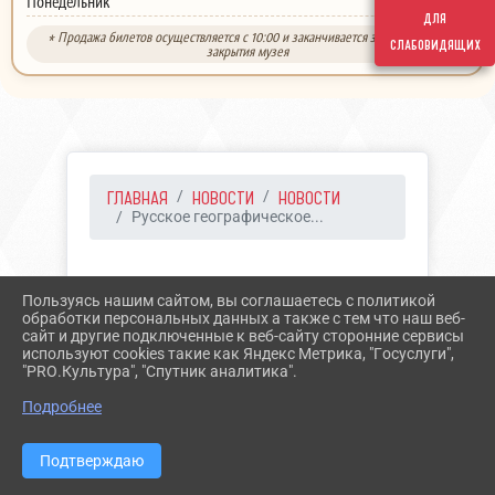
выходной
Понедельник
для
* Продажа билетов осуществляется с 10:00 и заканчивается за 30 минут до
слабовидящих
закрытия музея
ГЛАВНАЯ
НОВОСТИ
НОВОСТИ
Русское географическое...
18.08.2022 09:41
18
Пользуясь нашим сайтом, вы соглашаетесь с политикой
РУССКОЕ
обработки персональных данных а также с тем что наш веб-
сайт и другие подключенные к веб-сайту сторонние сервисы
ГЕОГРАФИЧЕСКОЕ
используют cookies такие как Яндекс Метрика, "Госуслуги",
"PRO.Культура", "Спутник аналитика".
ОБЩЕСТВО
Подробнее
Подтверждаю