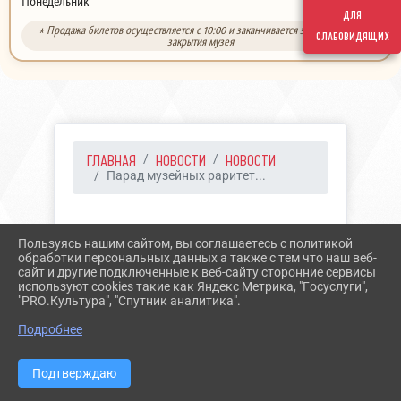
выходной
Понедельник
для
* Продажа билетов осуществляется с 10:00 и заканчивается за 30 минут до
слабовидящих
закрытия музея
ГЛАВНАЯ
НОВОСТИ
НОВОСТИ
Парад музейных раритет...
30.08.2022 09:02
28
Пользуясь нашим сайтом, вы соглашаетесь с политикой
ПАРАД МУЗЕЙНЫХ
обработки персональных данных а также с тем что наш веб-
сайт и другие подключенные к веб-сайту сторонние сервисы
РАРИТЕТОВ
используют cookies такие как Яндекс Метрика, "Госуслуги",
"PRO.Культура", "Спутник аналитика".
«УНИКАЛЬНОЕ
Подробнее
СТАВРОПОЛЬЕ»
Подтверждаю