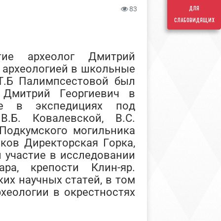
для
83
слабовидящих
тие археолог Дмитрий
я археологией в школьные
 Т.Б Палимпсестовой был
. Дмитрий Георгиевич в
ие в экспедициях под
В.Б. Ковалевской, В.С.
 Подкумского могильника
ков Директорская Горка,
л участие в исследовании
ра, крепости Клин-яр.
их научных статей, в том
хеологии в окрестностях