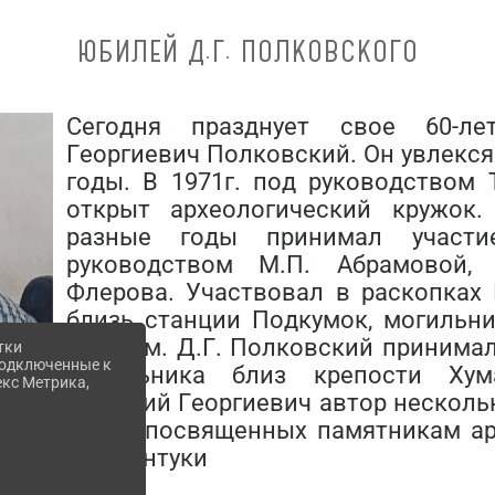
ЮБИЛЕЙ Д.Г. ПОЛКОВСКОГО
Сегодня празднует свое 60-ле
Георгиевич Полковский. Он увлекс
годы. В 1971г. под руководством
открыт археологический кружок
разные годы принимал участ
руководством М.П. Абрамовой, 
Флерова. Участвовал в раскопках
близь станции Подкумок, могильни
Суаргом. Д.Г. Полковский принима
тки
 подключенные к
могильника близ крепости Хума
екс Метрика,
Дмитрий Георгиевич автор нескольк
числе посвященных памятникам ар
г. Ессентуки