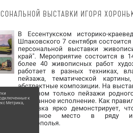
РСОНАЛЬНОЙ ВЫСТАВКИ ИГОРЯ ХОРОНЬК
В Ессентукском историко-краеве
Шпаковского 7 сентября состоится
персональной выставки живопис
край". Мероприятие состоится в 1
более 40 живописных работ худо
работает в разных техниках, вл
пейзажа, тематической картины
абстрактные композиции. На выста
основном только пейзажи родного
тки
 подключенные к
изысканное исполнение. Как правил
екс Метрика,
Выставка ярко демонстрирует, чт
достойное место в ряду из
Ставрополья.