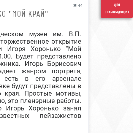
для
44
О "МОЙ КРАЙ"
слабовидящих
дческом музее им. В.П.
 торжественное открытие
и Игоря Хоронько "Мой
4.00. Будет представлено
жника. Игорь Борисович
адеет жанром портрета,
, есть в его арсенале
вке будут представлены в
 края. Простые мотивы,
о, это пленэрные работы.
о Игорь Хоронько занял
вестных пейзажистов