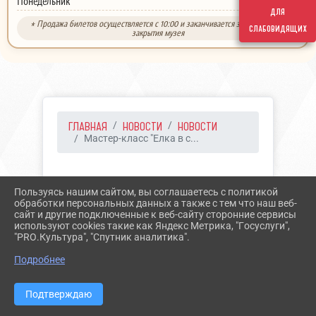
выходной
Понедельник
для
* Продажа билетов осуществляется с 10:00 и заканчивается за 30 минут до
слабовидящих
закрытия музея
ГЛАВНАЯ
НОВОСТИ
НОВОСТИ
Мастер-класс "Елка в с...
14.12.2022 13:28
36
Пользуясь нашим сайтом, вы соглашаетесь с политикой
МАСТЕР-КЛАСС "ЕЛКА В
обработки персональных данных а также с тем что наш веб-
сайт и другие подключенные к веб-сайту сторонние сервисы
СТИЛЕ ГЖЕЛЬ"
используют cookies такие как Яндекс Метрика, "Госуслуги",
"PRO.Культура", "Спутник аналитика".
Подробнее
Подтверждаю