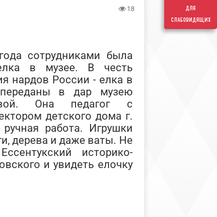
для
18
слабовидящих
года сотрудниками была
елка в музее. В честь
я нардов России - елка в
 переданы в дар музею
евой. Она педагог с
ектором детского дома г.
 ручная работа. Игрушки
и, дерева и даже ваты. Не
Ессентукский историко-
овского и увидеть елочку