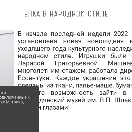
ЕЛКА В НАРОДНОМ СТИЛЕ
В начале последней недели 2022 
установлена новая новогодняя 
уходящего года культурного наследи
народном стиле. Игрушки были
Ларисой Григорьевной Миши
многолетним стажем, работала дир
Ессентуки. Каждое украшение это
сделаны из ткани, папье-маше, бумаг
упустите возможность зайти в 
тки
 подключенные к
краеведческий музей им. В.П. Шпак
екс Метрика,
своими глазами!