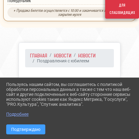
выходной
Понедельник
для
* Продажа билетов осуществляется с 10:00 и заканчивается за 30 минут до
слабовидящих
закрытия музея
ГЛАВНАЯ
НОВОСТИ
НОВОСТИ
Поздравления с юбилеем
21.03.2023 14:27
15
Пользуясь нашим сайтом, вы соглашаетесь с политикой
ПОЗДРАВЛЕНИЯ С
обработки персональных данных а также с тем что наш веб-
сайт и другие подключенные к веб-сайту сторонние сервисы
ЮБИЛЕЕМ
используют cookies такие как Яндекс Метрика, "Госуслуги",
"PRO.Культура", "Спутник аналитика".
Подробнее
Подтверждаю