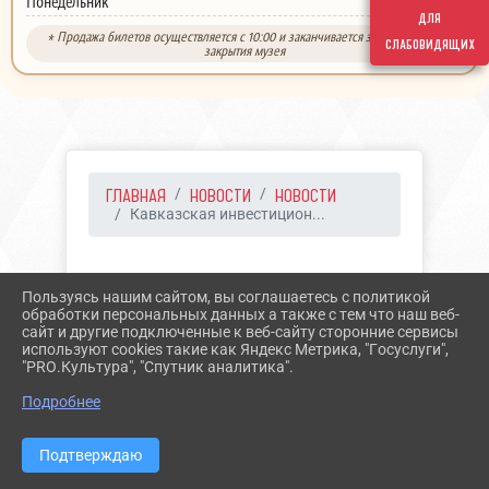
выходной
Понедельник
для
* Продажа билетов осуществляется с 10:00 и заканчивается за 30 минут до
слабовидящих
закрытия музея
ГЛАВНАЯ
НОВОСТИ
НОВОСТИ
Кавказская инвестицион...
01.04.2023 11:41
43
Пользуясь нашим сайтом, вы соглашаетесь с политикой
КАВКАЗСКАЯ
обработки персональных данных а также с тем что наш веб-
сайт и другие подключенные к веб-сайту сторонние сервисы
ИНВЕСТИЦИОННАЯ
используют cookies такие как Яндекс Метрика, "Госуслуги",
"PRO.Культура", "Спутник аналитика".
ВЫСТАВКА
Подробнее
Подтверждаю