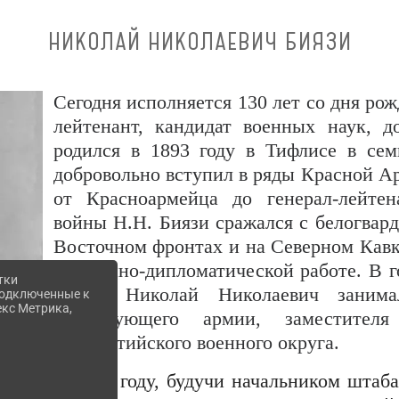
НИКОЛАЙ НИКОЛАЕВИЧ БИЯЗИ
Сегодня исполняется 130 лет со дня ро
лейтенант, кандидат военных наук, д
родился в 1893 году в Тифлисе в сем
добровольно вступил в ряды Красной А
от Красноармейца до генерал-лейтен
войны Н.Н. Биязи сражался с белогвар
Восточном фронтах и на Северном Кавк
на военно-дипломатической работе. В 
тки
войны Николай Николаевич занима
 подключенные к
екс Метрика,
командующего армии, заместителя
Прибалтийского военного округа.
В 1942 году, будучи начальником штаб