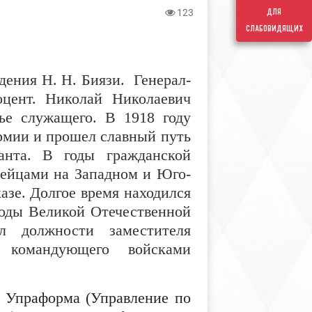
для
123
слабовидящих
ждения Н. Н. Биязи.
Генерал-
оцент. Николай Николаевич
ье служащего. В 1918 году
рмии и прошел славный путь
анта. В годы гражданской
дейцами на Западном и Юго-
азе. Долгое время находился
годы Великой Отечественной
л должности заместителя
 командующего войсками
а Упраформа (Управление по