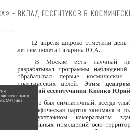
А» - ВКЛАД ЕССЕНТУКОВ В КОСМИЧЕС
12 апреля широко отметили день 
летием полета Гагарина Ю,А.
В Москве есть научный цен
разрабатывал программы наблюдений
обрабатывал первые космически
практических целей.
Этим центром
коренной ессентучанин Киенко Юри
тки
 подключенные к
екс Метрика,
Это был симпатичный, всегда улы
Топографическая партия занимала в то
г
.) двухэтажном камеральном з
камеральных помещений всю территор