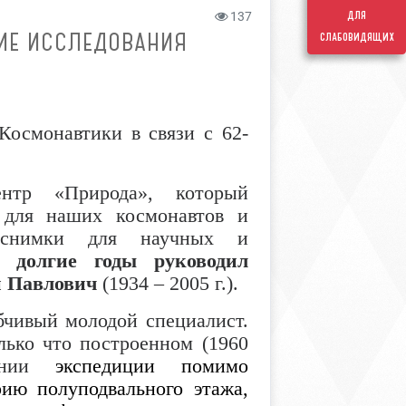
для
137
КИЕ ИССЛЕДОВАНИЯ
слабовидящих
Космонавтики в связи с 62-
тр «Природа», который
 для наших космонавтов и
е снимки для научных и
 долгие годы руководил
й Павлович
(1934 –
2005 г
.).
бчивый молодой специалист.
лько что построенном (
1960
дании
экспедиции помимо
ию полуподвального этажа,