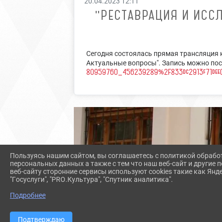
20.04.2023 12:11
"РЕСТАВРАЦИЯ И ИСС
Сегодня состоялась прямая трансляция 
Актуальные вопросы". Запись можно пос
80959760_456239289%2F833dc2913f71dee
Пользуясь нашим сайтом, вы соглашаетесь с политикой обрабо
персональных данных а также с тем что наш веб-сайт и другие
веб-сайту сторонние сервисы используют cookies такие как Янд
"Госуслуги", "PRO.Культура", "Спутник аналитика".
Подробнее
Подтверждаю
согласие на обработку персональных данных