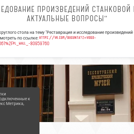
ЛЕДОВАНИЕ ПРОИЗВЕДЕНИЙ СТАНКОВОЙ
АКТУАЛЬНЫЕ ВОПРОСЫ"
круглого стола на тему "Реставрация и исследование произведени
https://vk.com/bugunta?z=video-
мотреть по ссылке:
061%2Fpl_wall_-80959760
тки
 подключенные к
екс Метрика,