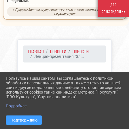
выходной
Понедельник
для
* Продажа билетов осуществляется с 10:00 и заканчивается за 30 минут до
слабовидящих
закрытия музея
ГЛАВНАЯ
НОВОСТИ
НОВОСТИ
Лекция-презентация "Эл...
03.05.2023 11:26
21
Пользуясь нашим сайтом, вы соглашаетесь с политикой
ЛЕКЦИЯ-ПРЕЗЕНТАЦИЯ
обработки персональных данных а также с тем что наш веб-
сайт и другие подключенные к веб-сайту сторонние сервисы
"ЭЛЬБРУС МИРНЫЙ И
используют cookies такие как Яндекс Метрика, "Госуслуги",
"PRO.Культура", "Спутник аналитика".
ВОЕННЫЙ"
Подробнее
Подтверждаю