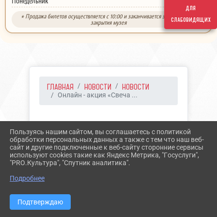
выходной
Понедельник
для
* Продажа билетов осуществляется с 10:00 и заканчивается за 30 минут до
слабовидящих
закрытия музея
ГЛАВНАЯ
НОВОСТИ
НОВОСТИ
Онлайн - акция «Свеча ...
17.06.2023 10:10
15
Пользуясь нашим сайтом, вы соглашаетесь с политикой
ОНЛАЙН - АКЦИЯ «СВЕЧА
обработки персональных данных а также с тем что наш веб-
сайт и другие подключенные к веб-сайту сторонние сервисы
ПАМЯТИ»
используют cookies такие как Яндекс Метрика, "Госуслуги",
"PRO.Культура", "Спутник аналитика".
Подробнее
Подтверждаю