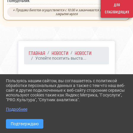
выходной
Понедельник
для
* Продажа билетов осуществляется с 10:00 и заканчивается за 30 минут до
слабовидящих
закрытия музея
ГЛАВНАЯ
НОВОСТИ
НОВОСТИ
Успейте посетить выста...
02.07.2023 14:22
19
Пользуясь нашим сайтом, вы соглашаетесь с политикой
УСПЕЙТЕ ПОСЕТИТЬ
обработки персональных данных а также с тем что наш веб-
сайт и другие подключенные к веб-сайту сторонние сервисы
ВЫСТАВКУ "НАШ АФОН"!
используют cookies такие как Яндекс Метрика, "Госуслуги",
"PRO.Культура", "Спутник аналитика".
Подробнее
Подтверждаю