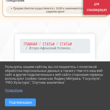
выходной
Понедельник
для
* Продажа билетов осуществляется с 10:00 и заканчивается за 30 минут до
слабовидящих
закрытия музея
ГЛАВНАЯ
СТАТЬИ
СТАТЬИ
Второ-Афонский Успенск...
20.07.2023 10:45
118
Пользуясь нашим сайтом, вы соглашаетесь с политикой
ВТОРО-АФОНСКИЙ
обработки персональных данных а также с тем что наш веб-
сайт и другие подключенные к веб-сайту сторонние сервисы
УСПЕНСКИЙ МУЖСКОЙ
используют cookies такие как Яндекс Метрика, "Госуслуги",
"PRO.Культура", "Спутник аналитика".
МОНАСТЫРЬ
Подробнее
Подтверждаю