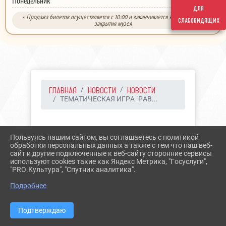
выходной
Понедельник
для
* Продажа билетов осуществляется с 10:00 и заканчивается за 30 минут до
слабовидящих
закрытия музея
ГЛАВНАЯ
НОВОСТИ
НОВОСТИ
ТЕМАТИЧЕСКАЯ ИГРА "РАВ...
22.08.2023 13:12
22
Пользуясь нашим сайтом, вы соглашаетесь с политикой
ТЕМАТИЧЕСКАЯ ИГРА
обработки персональных данных а также с тем что наш веб-
сайт и другие подключенные к веб-сайту сторонние сервисы
"РАВНЕНИЕ НА ФЛАГ"
используют cookies такие как Яндекс Метрика, "Госуслуги",
"PRO.Культура", "Спутник аналитика".
Подробнее
Подтверждаю