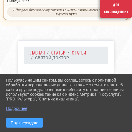
выходной
Понедельник
для
* Продажа билетов осуществляется с 10:00 и заканчивается за 30 минут до
слабовидящих
закрытия музея
ГЛАВНАЯ
СТАТЬИ
СТАТЬИ
СВЯТОЙ ДОКТОР
31.08.2023 07:58
60
Пользуясь нашим сайтом, вы соглашаетесь с политикой
СВЯТОЙ ДОКТОР
обработки персональных данных а также с тем что наш веб-
сайт и другие подключенные к веб-сайту сторонние сервисы
используют cookies такие как Яндекс Метрика, "Госуслуги",
"PRO.Культура", "Спутник аналитика".
Подробнее
Подтверждаю