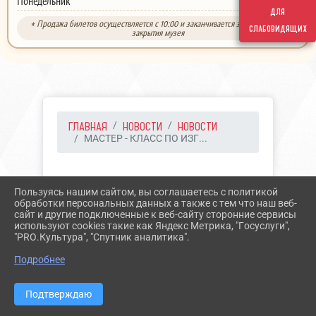
выходной
Понедельник
для
* Продажа билетов осуществляется с 10:00 и заканчивается за 30 минут до
слабовидящих
закрытия музея
ГЛАВНАЯ
НОВОСТИ
НОВОСТИ
МАСТЕР - КЛАСС ПО ИЗГ...
24.11.2023 09:23
14
Пользуясь нашим сайтом, вы соглашаетесь с политикой
МАСТЕР - КЛАСС ПО
обработки персональных данных а также с тем что наш веб-
сайт и другие подключенные к веб-сайту сторонние сервисы
ИЗГОТОВЛЕНИЮ
используют cookies такие как Яндекс Метрика, "Госуслуги",
"PRO.Культура", "Спутник аналитика".
ЛУБОЧНОЙ КАРТИНКИ
Подробнее
Подтверждаю