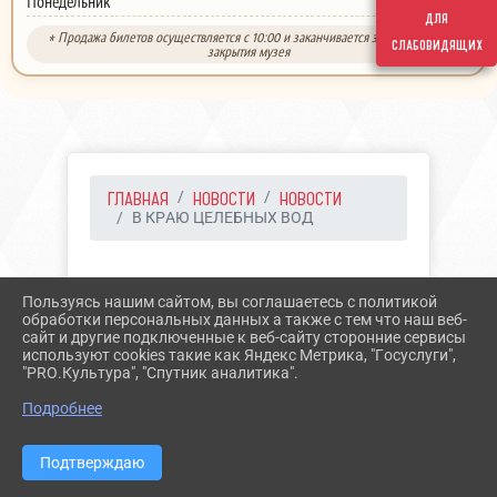
выходной
Понедельник
для
* Продажа билетов осуществляется с 10:00 и заканчивается за 30 минут до
слабовидящих
закрытия музея
ГЛАВНАЯ
НОВОСТИ
НОВОСТИ
В КРАЮ ЦЕЛЕБНЫХ ВОД
29.11.2023 10:53
23
Пользуясь нашим сайтом, вы соглашаетесь с политикой
В КРАЮ ЦЕЛЕБНЫХ ВОД
обработки персональных данных а также с тем что наш веб-
сайт и другие подключенные к веб-сайту сторонние сервисы
используют cookies такие как Яндекс Метрика, "Госуслуги",
"PRO.Культура", "Спутник аналитика".
Подробнее
Подтверждаю