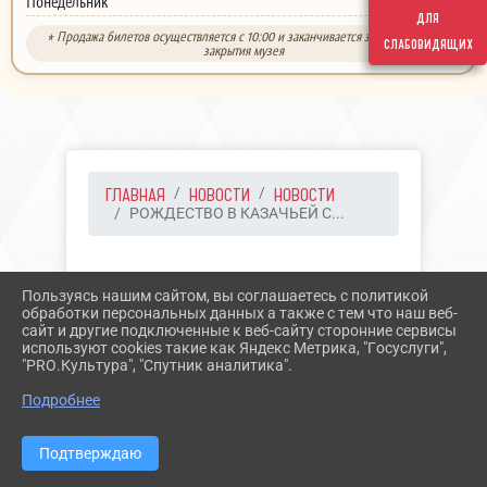
выходной
Понедельник
для
* Продажа билетов осуществляется с 10:00 и заканчивается за 30 минут до
слабовидящих
закрытия музея
ГЛАВНАЯ
НОВОСТИ
НОВОСТИ
РОЖДЕСТВО В КАЗАЧЬЕЙ С...
14.12.2023 12:04
11
Пользуясь нашим сайтом, вы соглашаетесь с политикой
РОЖДЕСТВО В КАЗАЧЬЕЙ
обработки персональных данных а также с тем что наш веб-
сайт и другие подключенные к веб-сайту сторонние сервисы
СТАНИЦЕ
используют cookies такие как Яндекс Метрика, "Госуслуги",
"PRO.Культура", "Спутник аналитика".
Подробнее
Подтверждаю