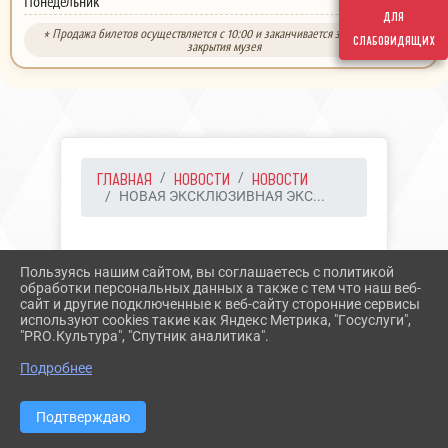
выходной
Понедельник
для
* Продажа билетов осуществляется с 10:00 и заканчивается за 30 минут до
слабовидящих
закрытия музея
ГЛАВНАЯ
НОВОСТИ
НОВОСТИ
НОВАЯ ЭКСКЛЮЗИВНАЯ ЭКС...
10.01.2024 10:12
24
Пользуясь нашим сайтом, вы соглашаетесь с политикой
НОВАЯ ЭКСКЛЮЗИВНАЯ
обработки персональных данных а также с тем что наш веб-
сайт и другие подключенные к веб-сайту сторонние сервисы
ЭКСКУРСИЯ
используют cookies такие как Яндекс Метрика, "Госуслуги",
"PRO.Культура", "Спутник аналитика".
Подробнее
Подтверждаю