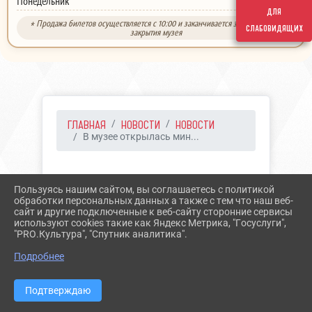
выходной
Понедельник
для
* Продажа билетов осуществляется с 10:00 и заканчивается за 30 минут до
слабовидящих
закрытия музея
ГЛАВНАЯ
НОВОСТИ
НОВОСТИ
В музее открылась мин...
15.02.2024 07:04
22
Пользуясь нашим сайтом, вы соглашаетесь с политикой
В МУЗЕЕ ОТКРЫЛАСЬ
обработки персональных данных а также с тем что наш веб-
сайт и другие подключенные к веб-сайту сторонние сервисы
МИНИ-ВЫСТАВКА,
используют cookies такие как Яндекс Метрика, "Госуслуги",
"PRO.Культура", "Спутник аналитика".
ПОСВЯЩЕННАЯ 35 - ОЙ
Подробнее
ГОДОВЩИНЕ ВЫВОДА
СОВЕТСКИХ ВОЙСК ИЗ
Подтверждаю
РЕСПУБЛИКИ