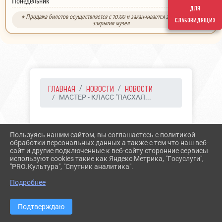
выходной
Понедельник
для
* Продажа билетов осуществляется с 10:00 и заканчивается за 30 минут до
слабовидящих
закрытия музея
ГЛАВНАЯ
НОВОСТИ
НОВОСТИ
МАСТЕР - КЛАСС "ПАСХАЛ...
16.04.2024 07:36
30
Пользуясь нашим сайтом, вы соглашаетесь с политикой
МАСТЕР - КЛАСС
обработки персональных данных а также с тем что наш веб-
сайт и другие подключенные к веб-сайту сторонние сервисы
"ПАСХАЛЬНОЕ ЯЙЦО"
используют cookies такие как Яндекс Метрика, "Госуслуги",
"PRO.Культура", "Спутник аналитика".
Подробнее
Подтверждаю