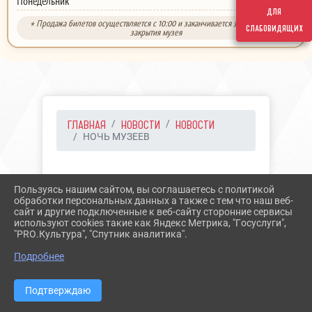
выходной
Понедельник
для
* Продажа билетов осуществляется с 10:00 и заканчивается за 30 минут до
слабовидящих
закрытия музея
ГЛАВНАЯ
НОВОСТИ
НОВОСТИ
НОЧЬ МУЗЕЕВ
15.05.2024 06:57
42
Пользуясь нашим сайтом, вы соглашаетесь с политикой
НОЧЬ МУЗЕЕВ
обработки персональных данных а также с тем что наш веб-
сайт и другие подключенные к веб-сайту сторонние сервисы
используют cookies такие как Яндекс Метрика, "Госуслуги",
"PRO.Культура", "Спутник аналитика".
Подробнее
Подтверждаю