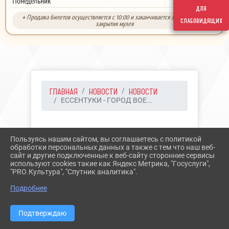
выходной
Понедельник
для
* Продажа билетов осуществляется с 10:00 и заканчивается за 30 минут до
слабовидящих
закрытия музея
ГЛАВНАЯ
НОВОСТИ
НОВОСТИ
ЕССЕНТУКИ - ГОРОД ВОЕ...
20.06.2024 12:03
27
Пользуясь нашим сайтом, вы соглашаетесь с политикой
ЕССЕНТУКИ - ГОРОД
обработки персональных данных а также с тем что наш веб-
сайт и другие подключенные к веб-сайту сторонние сервисы
ВОЕННО -
используют cookies такие как Яндекс Метрика, "Госуслуги",
"PRO.Культура", "Спутник аналитика".
ИСТОРИЧЕСКОГО
Подробнее
НАСЛЕДИЯ
Подтверждаю