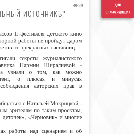
для
29
АЛЬНЫЙ ИСТОЧНИКЪ"
слабовидящих
ссов II фестиваля детского кино
ворной работы не пройдут даром
ветов от прекрасных наставниц.
игали секреты журналистского
ставника Нармин Ширалиевой -
ята узнали о том, как можно
нтент, о плюсах и минусах
 соблюдения авторских прав в
бщаться с Натальей Мокрицкой -
ым зрителям по таким проектам,
х деточек», «Черновик» и многие
апах работы над сценарием и об