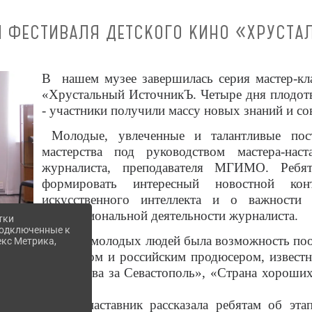
II ФЕСТИВАЛЯ ДЕТСКОГО КИНО «ХРУСТ
В нашем музее завершилась серия мастер-кла
«Хрустальный ИсточникЪ. Четыре дня плодот
- участники получили массу новых знаний и со
Молодые, увлеченные и талантливые пост
мастерства под руководством мастера-на
журналиста, преподавателя МГИМО. Реб
формировать интересный новостной ко
искусственного интеллекта и о важности
профессиональной деятельности журналиста.
тки
 подключенные к
Также у молодых людей была возможность поо
екс Метрика,
киноведом и российским продюсером, известн
как «Битва за Севастополь», «Страна хороши
другие.
Мастер-наставник рассказала ребятам об эт