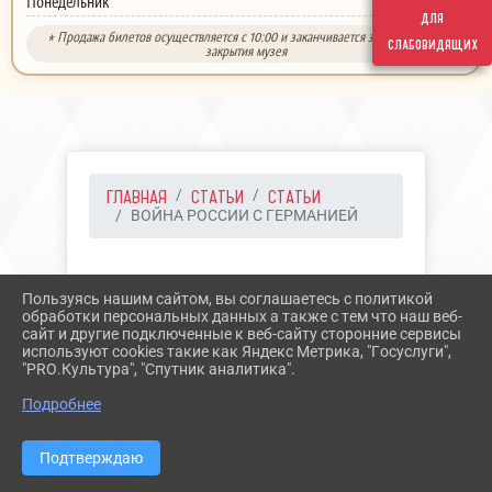
выходной
Понедельник
для
* Продажа билетов осуществляется с 10:00 и заканчивается за 30 минут до
слабовидящих
закрытия музея
ГЛАВНАЯ
СТАТЬИ
СТАТЬИ
ВОЙНА РОССИИ С ГЕРМАНИЕЙ
28.07.2024 12:36
86
Пользуясь нашим сайтом, вы соглашаетесь с политикой
ВОЙНА РОССИИ С
обработки персональных данных а также с тем что наш веб-
сайт и другие подключенные к веб-сайту сторонние сервисы
ГЕРМАНИЕЙ
используют cookies такие как Яндекс Метрика, "Госуслуги",
"PRO.Культура", "Спутник аналитика".
Подробнее
Подтверждаю