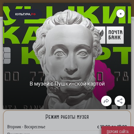
Больше, чем музей...
ГБУК СК "Ессентукский историко-краеведческий
музей им. В. П. Шпаковского"
адрес: Ставропольский край, г. Ессентуки, ул. Кисловодская, д. 5
+7(87934) 66-44-1
8(928)632-49-49
Телефон для справок:
,
Режим работы музея
с 10:00 до 18:00
Вторник - Воскресенье
Версия сайта