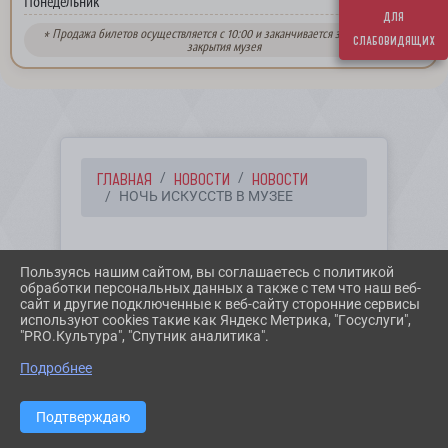
выходной
Понедельник
для
* Продажа билетов осуществляется с 10:00 и заканчивается за 30 минут до
слабовидящих
закрытия музея
ГЛАВНАЯ
НОВОСТИ
НОВОСТИ
НОЧЬ ИСКУССТВ В МУЗЕЕ
30.10.2024 11:21
22
Пользуясь нашим сайтом, вы соглашаетесь с политикой
НОЧЬ ИСКУССТВ В МУЗЕЕ
обработки персональных данных а также с тем что наш веб-
сайт и другие подключенные к веб-сайту сторонние сервисы
используют cookies такие как Яндекс Метрика, "Госуслуги",
"PRO.Культура", "Спутник аналитика".
Подробнее
Подтверждаю