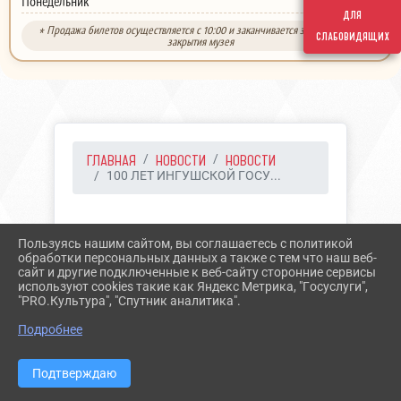
выходной
Понедельник
для
* Продажа билетов осуществляется с 10:00 и заканчивается за 30 минут до
слабовидящих
закрытия музея
ГЛАВНАЯ
НОВОСТИ
НОВОСТИ
100 ЛЕТ ИНГУШСКОЙ ГОСУ...
15.11.2024 08:55
17
Пользуясь нашим сайтом, вы соглашаетесь с политикой
100 ЛЕТ ИНГУШСКОЙ
обработки персональных данных а также с тем что наш веб-
сайт и другие подключенные к веб-сайту сторонние сервисы
ГОСУДАРСТВЕННОСТИ
используют cookies такие как Яндекс Метрика, "Госуслуги",
"PRO.Культура", "Спутник аналитика".
Подробнее
Подтверждаю