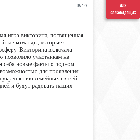
для
19
слабовидящих
ая игра-викторина, посвященная
ейные команды, которые с
осферу. Викторина включала
то позволило участникам не
ля себя новые факты о родном
й возможностью для проявления
ли укреплению семейных связей.
цией и будут радовать наших