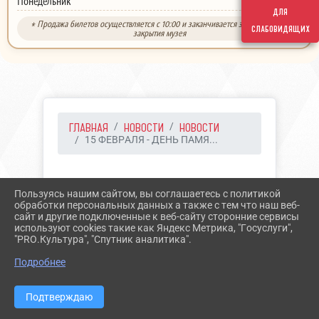
выходной
Понедельник
для
* Продажа билетов осуществляется с 10:00 и заканчивается за 30 минут до
слабовидящих
закрытия музея
ГЛАВНАЯ
НОВОСТИ
НОВОСТИ
15 ФЕВРАЛЯ - ДЕНЬ ПАМЯ...
14.02.2025 09:58
46
Пользуясь нашим сайтом, вы соглашаетесь с политикой
15 ФЕВРАЛЯ - ДЕНЬ
обработки персональных данных а также с тем что наш веб-
сайт и другие подключенные к веб-сайту сторонние сервисы
ПАМЯТИ ВОИНОВ -
используют cookies такие как Яндекс Метрика, "Госуслуги",
"PRO.Культура", "Спутник аналитика".
ИНТЕРНАЦИОНАЛИСТОВ
Подробнее
Подтверждаю