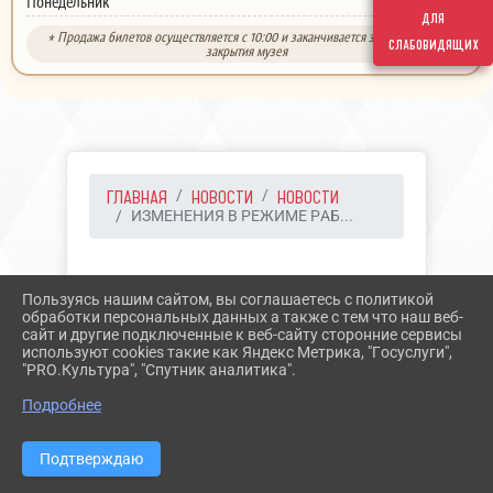
выходной
Понедельник
для
* Продажа билетов осуществляется с 10:00 и заканчивается за 30 минут до
слабовидящих
закрытия музея
ГЛАВНАЯ
НОВОСТИ
НОВОСТИ
ИЗМЕНЕНИЯ В РЕЖИМЕ РАБ...
28.02.2025 11:57
15
Пользуясь нашим сайтом, вы соглашаетесь с политикой
ИЗМЕНЕНИЯ В РЕЖИМЕ
обработки персональных данных а также с тем что наш веб-
сайт и другие подключенные к веб-сайту сторонние сервисы
РАБОТЫ МУЗЕЯ
используют cookies такие как Яндекс Метрика, "Госуслуги",
"PRO.Культура", "Спутник аналитика".
Подробнее
Подтверждаю