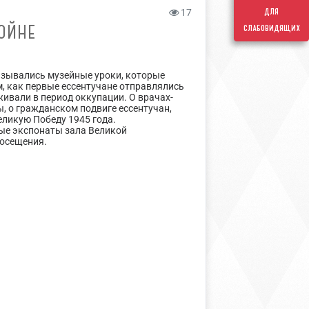
для
17
ОЙНЕ
слабовидящих
назывались музейные уроки, которые
м, как первые ессентучане отправлялись
живали в период оккупации. О врачах-
, о гражданском подвиге ессентучан,
еликую Победу 1945 года.
ные экспонаты зала Великой
посещения.