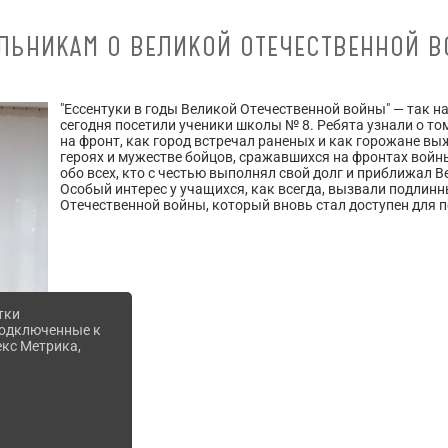
ЛЬНИКАМ О ВЕЛИКОЙ ОТЕЧЕСТВЕННОЙ В
"Ессентуки в годы Великой Отечественной войны" — так 
сегодня посетили ученики школы № 8. Ребята узнали о то
на фронт, как город встречал раненых и как горожане вы
героях и мужестве бойцов, сражавшихся на фронтах войны
обо всех, кто с честью выполнял свой долг и приближал В
Особый интерес у учащихся, как всегда, вызвали подлин
Отечественной войны, который вновь стал доступен для 
тки
 подключенные к
екс Метрика,