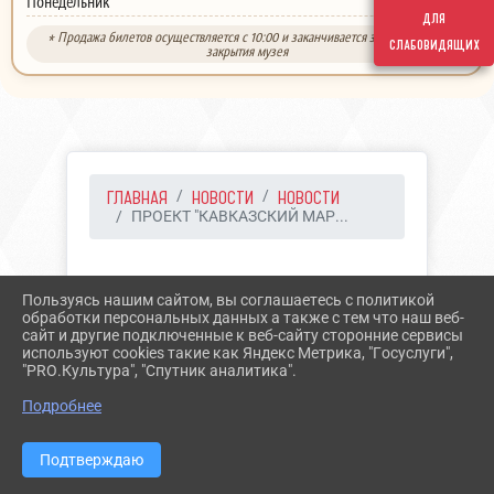
выходной
Понедельник
для
* Продажа билетов осуществляется с 10:00 и заканчивается за 30 минут до
слабовидящих
закрытия музея
ГЛАВНАЯ
НОВОСТИ
НОВОСТИ
ПРОЕКТ "КАВКАЗСКИЙ МАР...
09.04.2025 12:40
15
Пользуясь нашим сайтом, вы соглашаетесь с политикой
ПРОЕКТ "КАВКАЗСКИЙ
обработки персональных данных а также с тем что наш веб-
сайт и другие подключенные к веб-сайту сторонние сервисы
МАРШРУТ"
используют cookies такие как Яндекс Метрика, "Госуслуги",
"PRO.Культура", "Спутник аналитика".
Подробнее
Подтверждаю