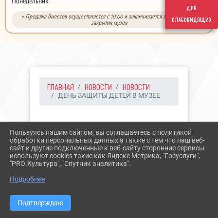
выходной
Понедельник
для
* Продажа билетов осуществляется с 10:00 и заканчивается за 30 минут до
слабовидящих
закрытия музея
ГЛАВНАЯ
НОВОСТИ
НОВОСТИ
ДЕНЬ ЗАЩИТЫ ДЕТЕЙ В МУЗЕЕ
30.05.2025 10:52
15
Пользуясь нашим сайтом, вы соглашаетесь с политикой
ДЕНЬ ЗАЩИТЫ ДЕТЕЙ В
обработки персональных данных а также с тем что наш веб-
сайт и другие подключенные к веб-сайту сторонние сервисы
МУЗЕЕ
используют cookies такие как Яндекс Метрика, "Госуслуги",
"PRO.Культура", "Спутник аналитика".
Подробнее
Подтверждаю