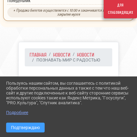
выходной
Понедельник
для
* Продажа билетов осуществляется с 10:00 и заканчивается за 30 минут до
слабовидящих
закрытия музея
ГЛАВНАЯ
НОВОСТИ
НОВОСТИ
ПОЗНАВАТЬ МИР С РАДОСТЬЮ
19.06.2025 08:23
11
Пользуясь нашим сайтом, вы соглашаетесь с политикой
ПОЗНАВАТЬ МИР С
обработки персональных данных а также с тем что наш веб-
сайт и другие подключенные к веб-сайту сторонние сервисы
РАДОСТЬЮ
используют cookies такие как Яндекс Метрика, "Госуслуги",
"PRO.Культура", "Спутник аналитика".
Подробнее
Подтверждаю