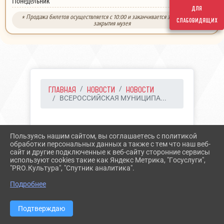
выходной
Понедельник
для
* Продажа билетов осуществляется с 10:00 и заканчивается за 30 минут до
слабовидящих
закрытия музея
ГЛАВНАЯ
НОВОСТИ
НОВОСТИ
ВСЕРОССИЙСКАЯ МУНИЦИПА...
11.11.2025 10:41
15
Пользуясь нашим сайтом, вы соглашаетесь с политикой
ВСЕРОССИЙСКАЯ
обработки персональных данных а также с тем что наш веб-
сайт и другие подключенные к веб-сайту сторонние сервисы
МУНИЦИПАЛЬНАЯ
используют cookies такие как Яндекс Метрика, "Госуслуги",
"PRO.Культура", "Спутник аналитика".
ПРЕМИЯ "СЛУЖЕНИЕ"
Подробнее
Подтверждаю